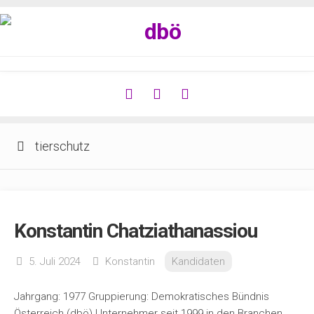
Zum
Inhalt
springen
tierschutz
Konstantin Chatziathanassiou
5. Juli 2024
Konstantin
Kandidaten
Jahrgang: 1977 Gruppierung: Demokratisches Bündnis
Österreich (dbö) Unternehmer seit 1999 in den Branchen